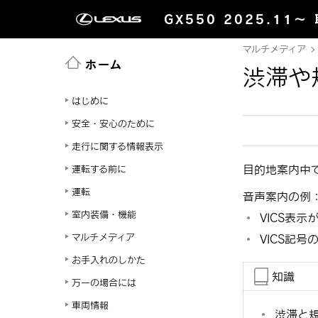
GX550 2025.11～
マルチメディア
ホーム
渋滞や
はじめに
安全・安心のために
走行に関する情報表示
目的地案内中
運転する前に
運転
音声案内の例
室内装備・機能
VICS表示
マルチメディア
VICS記号
お手入れのしかた
知識
万一の場合には
車両情報
渋滞と規