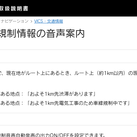
取扱説明書
ナビゲーション
VICS・交通情報
規制情報の音声案内
で、現在地がルート上にあるとき、ルート上（約1km以内）の
：
がある地点：
「‍およそ1km先渋滞があります‍」
のある地点：
「‍およそ1km先電気工事のため車線規制中です‍」
制音声自動発声の出力ON/OFFを設定できます。