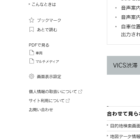
こんなときは
音声案
音声案
ブックマーク
自車位
あとで読む
出力さ
PDFで見る
車両
マルチメディア
VICS渋
画面表示設定
個人情報の取扱いについて
サイト利用について
お問い合わせ
合わせて見ら
目的地検索画
地図データ情