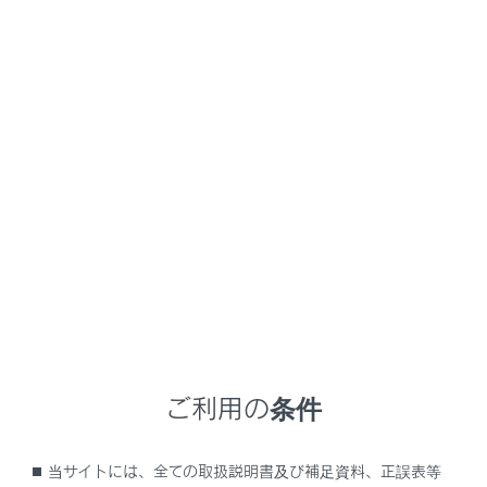
GX550 2025.11～
取扱説明書
万一の場合には
緊急時の対処法
キーをなくしたときは
キーナンバープレートに打刻されたキーナンバーと残り
のキーから、レクサス販売店でレクサス純正品の新しい
キーを作ることができます。
キーナンバープレートは車の中以外の安全な場所（財布
の中など）に保管してください。
ご利用の条件
注意
当サイトには、全ての取扱説明書及び補足資料、正誤表等