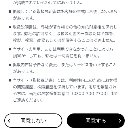
電子キーを紛失したとき
が掲載されているわけではありません。
掲載している取扱説明書はお客様の年式に合致しない場合
電子キーを紛失した状態で放置すると、盗難の危
があります。
険性が極めて高くなります。車両に付属している
取扱説明書は、弊社が著作権その他の知的財産権を保有し
残りの電子キーとカードキー
をすべてお持ちの
ます。弊社の許可なく、取扱説明書の一部または全部を、
上、ただちにレクサス販売店にご相談ください。
複製、複写、改変もしくは配信等することはできません。
当サイトの利用、または利用できなかったことにより万一
損害が生じても、弊社は一切責任を負いません。
掲載内容は予告なく変更、またはサービスを中止すること
があります。
当サイト（取扱説明書）では、利便性向上のためにお客様
合わせて見られているページ
の閲覧履歴、検索履歴を保持しています。削除を希望され
る方は、当社のお客様相談窓口（0800-700-7700）まで
警告灯がついたときは
ご連絡ください。
パンクしたときは
バッテリーがあがったときは
同意しない
同意する