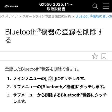
GX550 2025.11～
取扱説明書
‍®
ルチメディア
スマートフォンや通信機器の接続
Bluetooth
機能の使い方
‍®
Bluetooth
機器の登録を削除す
る
‍®
登録した
Bluetooth
機器を削除できます。
メインメニューの
[‍
‍]
にタッチします。
サブメニューの
[‍Bluetooth／機器‍]
にタッチします。
‍®
サブメニューから削除する
Bluetooth
機器にタッチ
します。