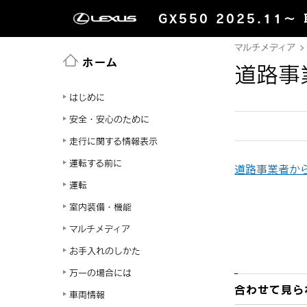
GX550 2025.11～
マルチメディア
ホーム
道路事
はじめに
安全・安心のために
走行に関する情報表示
運転する前に
道路事業者か
運転
室内装備・機能
マルチメディア
お手入れのしかた
万一の場合には
合わせて見ら
車両情報