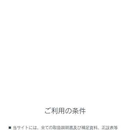
GX550 2025.11～
取扱説明書
運転
ランプのつけ方・ ワイパーの使い方
ワイパー＆ウォッシャー（フロ
ント）
レバー操作で、ワイパーの作動を自動／手動に切りかえ
たり、ウォッシャーを作動させたりすることができます。
注意
ご利用の条件
フロントウインドウガラスが乾いているとき
は
当サイトには、全ての取扱説明書及び補足資料、正誤表等