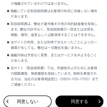
が掲載されているわけではありません。
ワイパーを使わないでください。
掲載している取扱説明書はお客様の年式に合致しない場合
ガラスを傷付けるおそれがあります。
があります。
取扱説明書は、弊社が著作権その他の知的財産権を保有し
ます。弊社の許可なく、取扱説明書の一部または全部を、
操作のしかた
複製、複写、改変もしくは配信等することはできません。
当サイトの利用、または利用できなかったことにより万一
損害が生じても、弊社は一切責任を負いません。
掲載内容は予告なく変更、またはサービスを中止すること
があります。
当サイト（取扱説明書）では、利便性向上のためにお客様
合わせて見られているページ
の閲覧履歴、検索履歴を保持しています。削除を希望され
る方は、当社のお客様相談窓口（0800-700-7700）まで
フルタイム4WD
ご連絡ください。
ドライブモードセレクトスイッチ
レーダークルーズコントロール
同意しない
同意する