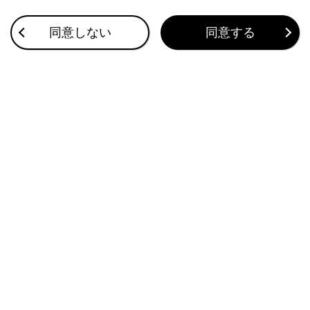
警告灯がついたときは
同意しない
同意する
パンクしたときは
バッテリーがあがったときは
このページは役に立ちましたか？
はい
いいえ
ブックマーク
あとで読む