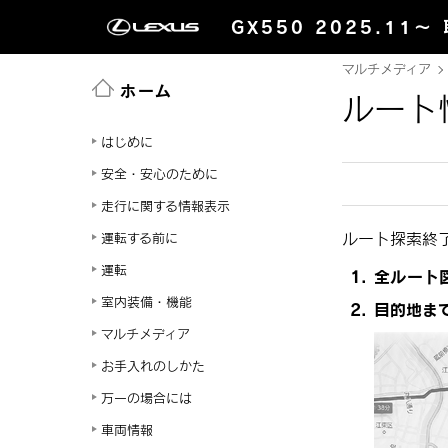
GX550 2025.11～
マルチメディア
ホーム
ルート
はじめに
安全・安心のために
走行に関する情報表示
ルート探索終
運転する前に
運転
全ルート
室内装備・機能
目的地ま
マルチメディア
お手入れのしかた
万一の場合には
車両情報