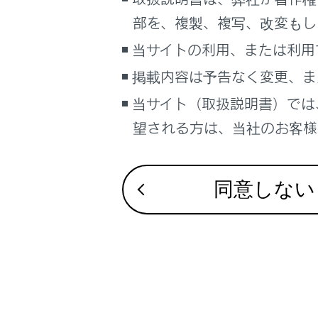
こんなときは
合わせて見ら
部を、複製、複写、改変もし
タイヤについ
ブックマーク
当サイトの利用、または利用
電子キーの電
あとで読む
掲載内容は予告なく変更、ま
ボンネット
当サイト（取扱説明書）では
PDFで見る
車両
望される方は、当社のお客様相
マルチメディア
画面表示設定
同意しない
個人情報の取扱いについて
サイト利用について
お問い合わせ