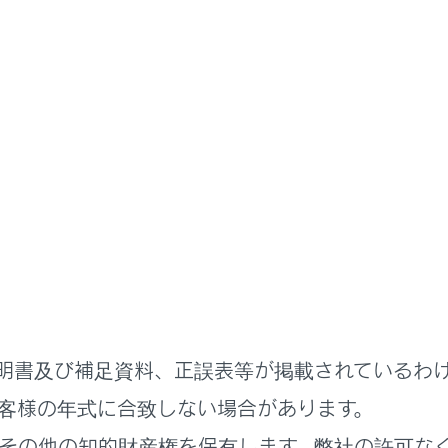
取扱説明書
簡単な点検・部品交換
ンフィルターの交換
快適にお使いいただくために、エアコンフィルターを定期的に
には
明書及び補足資料、正誤表等が掲載されているわ
客様の年式に合致しない場合があります。
その他の知的財産権を保有します。弊社の許可な