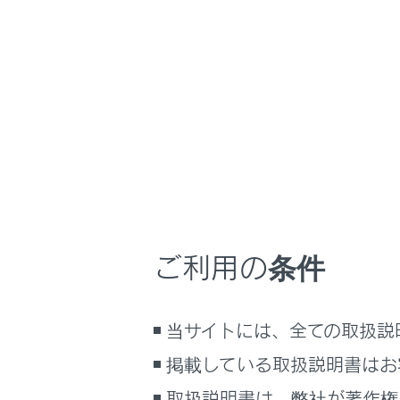
GX550 2025.11～
お手入れのしかた
ホーム
エアコ
はじめに
安全・安心のために
走行に関する情報表示
エアコンを
運転する前に
運転
ご利用の条件
室内装備・機能
交換する
マルチメディア
当サイトには、全ての取扱説
お手入れのしかた
万一の場合には
掲載している取扱説明書はお
車両情報
取扱説明書は、弊社が著作権