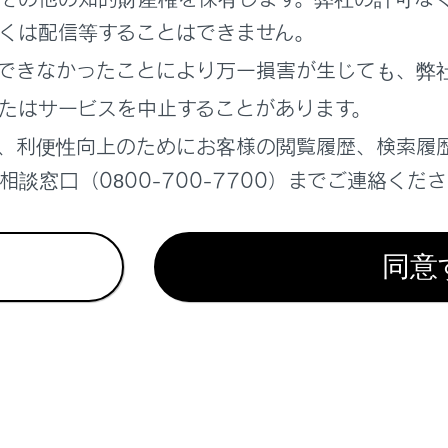
れているページ
このページ
くは配信等することはできません。
て
できなかったことにより万一損害が生じても、弊
池交換
たはサービスを中止することがあります。
、利便性向上のためにお客様の閲覧履歴、検索履
談窓口（0800-700-7700）までご連絡くだ
同意