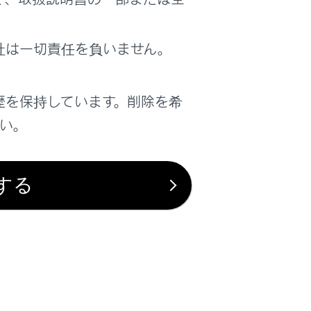
は役に立ちましたか？
社は一切責任を負いません。
はい
いいえ
歴を保持しています。削除を希
さい。
する