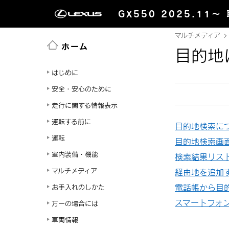
GX550 2025.11～
マルチメディア
ホーム
目的地
はじめに
安全・安心のために
走行に関する情報表示
運転する前に
目的地検索に
運転
目的地検索画
室内装備・機能
検索結果リス
マルチメディア
経由地を追加
電話帳から目
お手入れのしかた
スマートフォ
万一の場合には
車両情報