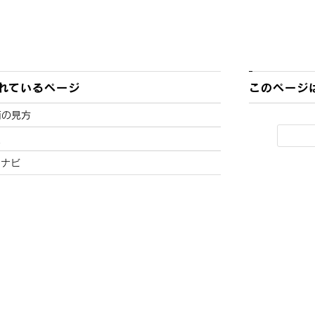
れているページ
このページ
面の見方
報
ドナビ