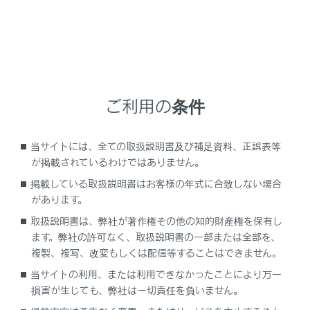
いことがあります。
ドアの施錠・解錠時に電子キーがドアガ
ラスやドアハンドルに近付きすぎてい
る、または地面の近くや高い場所にある
エンジン始動時またはエンジンスイッチ
ご利用の条件
の切りかえ時に、電子キーがインストル
メントパネル・トノカバー（装着車の
当サイトには、全ての取扱説明書及び補足資料、正誤表等
み）・フロア上、またはドアポケット・
が掲載されているわけではありません。
グローブボックス内などに置かれている
掲載している取扱説明書はお客様の年式に合致しない場合
ドア解錠時に電子キーと車両との間を体
があります。
でさえぎっている
取扱説明書は、弊社が著作権その他の知的財産権を保有し
ます。弊社の許可なく、取扱説明書の一部または全部を、
インストルメントパネル上面やドアポケット
複製、複写、改変もしくは配信等することはできません。
付近に電子キーを置いたまま車外に出る
当サイトの利用、または利用できなかったことにより万一
と、電波の状況によっては車外アンテナに検
損害が生じても、弊社は一切責任を負いません。
知され車外から施錠でき、電子キーが車内