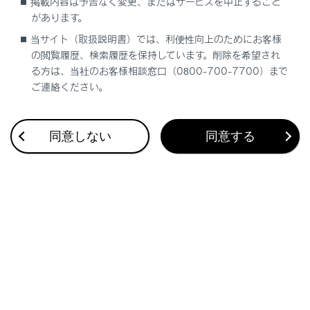
掲載内容は予告なく変更、またはサービスを中止すること
に閉じ込められるおそれがあります。
があります。
電子キーが作動範囲内にあれば、電子キー
当サイト（取扱説明書）では、利便性向上のためにお客様
を携帯している人以外でも施錠・解錠でき
の閲覧履歴、検索履歴を保持しています。削除を希望され
ます。ただし、電子キーを検知しているドア
る方は、当社のお客様相談窓口（0800-700-7700）まで
以外では解錠できません。
ご連絡ください。
車外でも電子キーがドアガラスに近付いてい
ると、エンジンを始動できることがありま
同意しない
同意する
す。
電子キーが作動範囲内にあるとき、洗車や
大雨などでドアハンドルに大量の水がかかる
と、ドアが施錠・解錠することがあります。
（ドアの開閉操作がなければ、解錠されても
約30秒後に自動で施錠します）
ワイヤレスリモコンなどでの施錠時にキー
が車両の近くにあると、スマートエントリ
ー＆スタートシステムでの解錠ができないこ