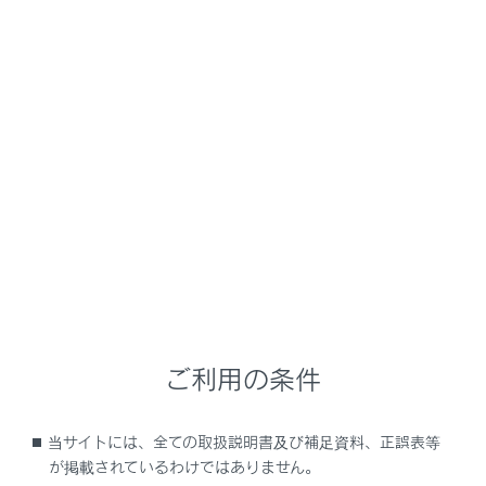
GX550 2025.11～
取扱説明書
運転
運転支援装置について
パーキングサポートブレーキ
（前後方静止物）
メニュー
駐車時や低速走行時において、壁などの静止物への衝突
のおそれがあるときや、アクセルペダルの踏み間違いや
踏みすぎによる急発進、および、シフトポジション選択
ご利用の条件
を誤っての発進時に、センサーが前後進行方向の静止物
を検知するとシステムが作動し、衝突を緩和し衝突被害
低減に寄与します。
当サイトには、全ての取扱説明書及び補足資料、正誤表等
が掲載されているわけではありません。