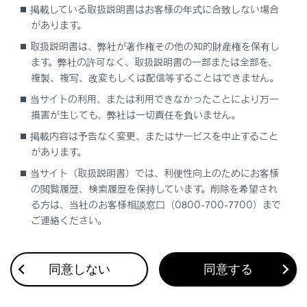
掲載している取扱説明書はお客様の年式に合致しない場合
システム作動例（前後方静止物）
があります。
取扱説明書は、弊社が著作権その他の知的財産権を保有し
センサーの種類
ます。弊社の許可なく、取扱説明書の一部または全部を、
複製、複写、改変もしくは配信等することはできません。
当サイトの利用、または利用できなかったことにより万一
損害が生じても、弊社は一切責任を負いません。
掲載内容は予告なく変更、またはサービスを中止すること
があります。
合わせて見られているページ
当サイト（取扱説明書）では、利便性向上のためにお客様
の閲覧履歴、検索履歴を保持しています。削除を希望され
フルタイム4WD
る方は、当社のお客様相談窓口（0800-700-7700）まで
ご連絡ください。
ドライブモードセレクトスイッチ
レーダークルーズコントロール
同意しない
同意する