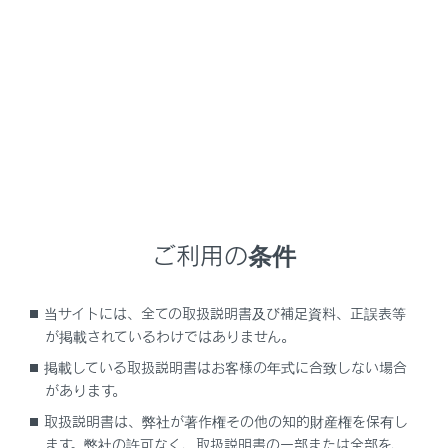
GX550 2025.11～
取扱説明書
万一の場合には
まず初めに
車両を緊急停止するには
万一、車が止まらなくなったときの非常時のみ、手順に
ご利用の条件
従って車を停止させてください。
当サイトには、全ての取扱説明書及び補足資料、正誤表等
車を停止するには
が掲載されているわけではありません。
掲載している取扱説明書はお客様の年式に合致しない場合
があります。
取扱説明書は、弊社が著作権その他の知的財産権を保有し
ます。弊社の許可なく、取扱説明書の一部または全部を、