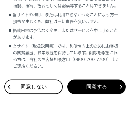
複製、複写、改変もしくは配信等することはできません。
当サイトの利用、または利用できなかったことにより万一
合わせて見られているページ
損害が生じても、弊社は一切責任を負いません。
警告灯がついたときは
掲載内容は予告なく変更、またはサービスを中止すること
があります。
パンクしたときは
当サイト（取扱説明書）では、利便性向上のためにお客様
バッテリーがあがったときは
の閲覧履歴、検索履歴を保持しています。削除を希望され
る方は、当社のお客様相談窓口（0800-700-7700）まで
ご連絡ください。
このページは役に立ちましたか？
同意しない
同意する
はい
いいえ